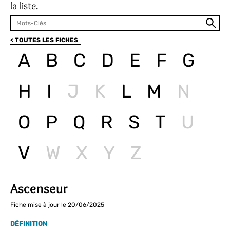
la liste.
< TOUTES LES FICHES
A
B
C
D
E
F
G
H
I
J
K
L
M
N
O
P
Q
R
S
T
U
V
W
X
Y
Z
Ascenseur
Fiche mise à jour le 20/06/2025
DÉFINITION