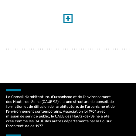
Le Conseil d’architecture, d’urbanisme et de l’environnement
des Hauts-de-Seine (CAUE 92) est une structure de conseil, de
formation et de diffusion de l’architecture, de l’urbanisme et de
l’environnement contemporains. Association loi 1901 avec
mission de service public, le CAUE des Hauts-de-Seine a été
créé comme les CAUE des autres départements par la Loi sur
l’architecture de 1977.