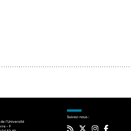
Suivez-nous :
de l’Université
rre - F
71 04 52 49