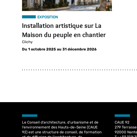
EXPOSITION
Installation artistique sur La
Maison du peuple en chantier
Clichy
Du 1 octobre 2025 au 31 décembre 2026
Le Conseil d’architecture, d’urbanisme et de
CAUE 92
l’environnement des Hauts-de-Seine (CAUE
279 Terrasse 
92) est une structure de conseil, de formation
92000 Nante
et de diffusion de l’architecture, de
T : +33 (0)1 