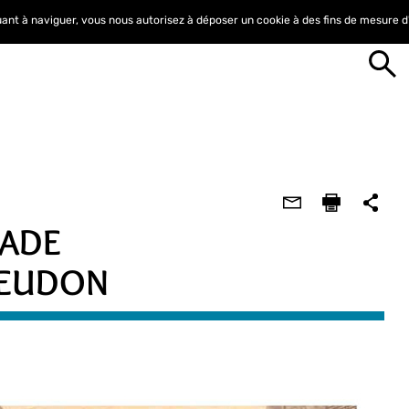
nuant à naviguer, vous nous autorisez à déposer un cookie à des fins de mesure 
NADE
MEUDON