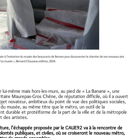
isée à l’invitation du musée des beaux-arts de Rennes pour documenter le chantier de son nouveau site
d’un musée », Bernard Chauveau édition, 2024.
r lui-même mais hors-les-murs, au pied de « La Banane », une
taire Maurepas-Gros Chêne, de réputation difficile, où il a ouvert
rojet novateur, ambitieux du point de vue des politiques sociales,
t du musée, au même titre que le métro, un outil de la
t durable et protéiforme de la part de la ville et de la métropole
t des artistes.
ulture, l’échappée proposée par le CAUE92 va à la rencontre de
volontés publiques, et civiles, où se croiseront le nouveau métro,