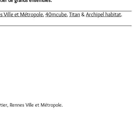
artier de grands ensembles.
s Ville et Métropole
,
40mcube
,
Titan
&
Archipel habitat
.
tier, Rennes Ville et Métropole.