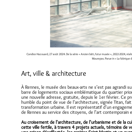
Candice Hazouard, 27 août 2024. De la série « Ancien bâti, futur musée », 2022-2024, réal
Maurepas. Parue in « La fabrique 
Art, ville & architecture
À Rennes, le musée des beaux-arts ne s’est pas agrandi su
barre de logements sociaux emblématique du quartier priori
une nouvelle adresse, gratuite, depuis le 1er février. Ce p
humble du point de vue de l’architecture, signée Titan, fai
transformation urbaine. Il est représentatif d’un engagemen
de Rennes au service des citoyens, de l’art contemporain e
Au croisement de l’architecture, de l’urbanisme et de la c
cette ville fertile, à travers 4 projets actuels, témoins de 