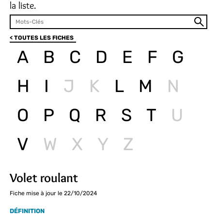
la liste.
< TOUTES LES FICHES
A
B
C
D
E
F
G
H
I
J
K
L
M
N
O
P
Q
R
S
T
U
V
W
X
Y
Z
Volet roulant
Fiche mise à jour le 22/10/2024
DÉFINITION