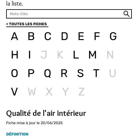
la liste.
< TOUTES LES FICHES
A
B
C
D
E
F
G
H
I
J
K
L
M
N
O
P
Q
R
S
T
U
V
W
X
Y
Z
Qualité de l'air intérieur
Fiche mise à jour le 20/06/2025
DÉFINITION