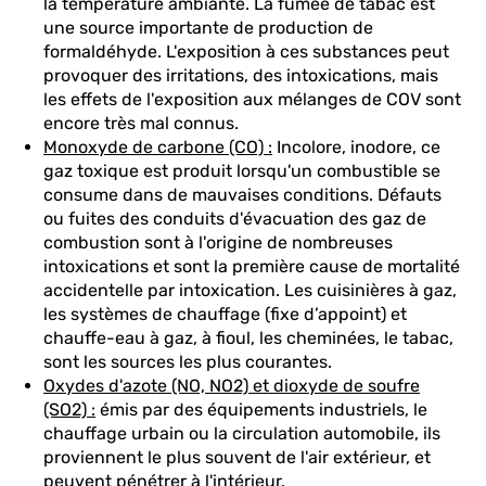
la température ambiante. La fumée de tabac est
une source importante de production de
formaldéhyde. L'exposition à ces substances peut
provoquer des irritations, des intoxications, mais
les effets de l'exposition aux mélanges de COV sont
encore très mal connus.
Monoxyde de carbone (CO) :
Incolore, inodore, ce
gaz toxique est produit lorsqu'un combustible se
consume dans de mauvaises conditions. Défauts
ou fuites des conduits d'évacuation des gaz de
combustion sont à l'origine de nombreuses
intoxications et sont la première cause de mortalité
accidentelle par intoxication. Les cuisinières à gaz,
les systèmes de chauffage (fixe d’appoint) et
chauffe-eau à gaz, à fioul, les cheminées, le tabac,
sont les sources les plus courantes.
Oxydes d'azote (NO, NO2) et dioxyde de soufre
(SO2) :
émis par des équipements industriels, le
chauffage urbain ou la circulation automobile, ils
proviennent le plus souvent de l'air extérieur, et
peuvent pénétrer à l'intérieur.