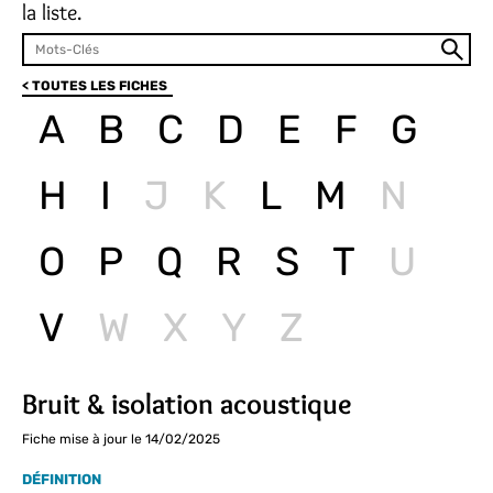
la liste.
< TOUTES LES FICHES
A
B
C
D
E
F
G
H
I
J
K
L
M
N
O
P
Q
R
S
T
U
V
W
X
Y
Z
Bruit & isolation acoustique
Fiche mise à jour le 14/02/2025
DÉFINITION