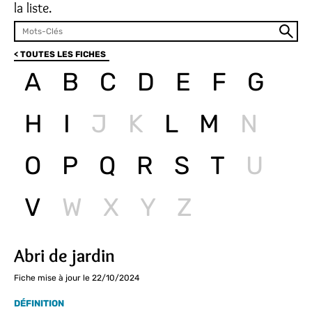
la liste.
< TOUTES LES FICHES
A
B
C
D
E
F
G
H
I
J
K
L
M
N
O
P
Q
R
S
T
U
V
W
X
Y
Z
Abri de jardin
Fiche mise à jour le 22/10/2024
DÉFINITION